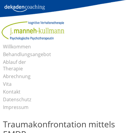
Willkommen
Behandlungsangebot
kogn.
Traumakonfrontation
Akzeptanz-
Schematherapie
Paartherapie
Entspannungsverfahren
Ablauf der
Verhaltenstherapie
/ EMDR
und
Therapie
Commitment-
Sprechstunden/Probatorische
Antragsstellung
Hilfe zur
Therapiephase
Therapieabschluss
Abrechnung
Therapie
Sitzungen
Selbsthilfe
Vita
Kontakt
Datenschutz
Impressum
Traumakonfrontation mittels