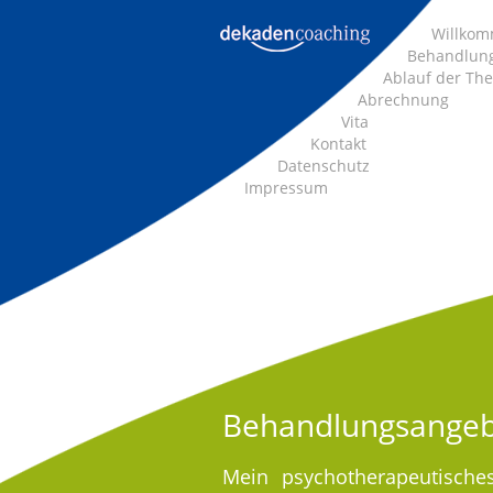
Willko
Behandlun
Ablauf der The
Abrechnung
Vita
Kontakt
Datenschutz
Impressum
Behandlungsange
Mein psychotherapeutische